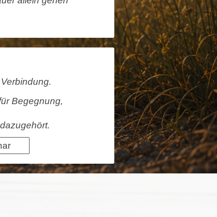
uer allein gehen
 Verbindung.
für Begegnung,
 dazugehört.
nar