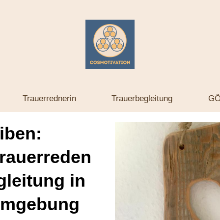
Trauerrednerin
Trauerbegleitung
GÖ
eiben:
Trauerreden
leitung in
 Umgebung